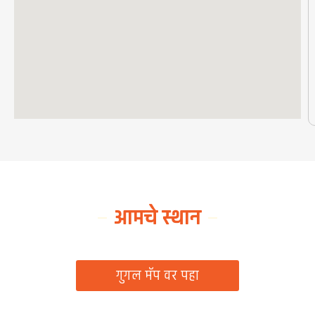
आमचे स्थान
ग्रामपंचायत कार्यालय, रिठद, ता. रिसोड, जि. वाशिम
गुगल मॅप वर पहा