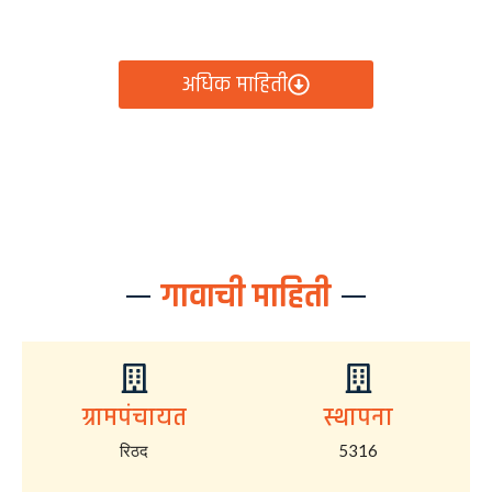
आता रिठद ग्रामपंचायतीचे सर्व निर्णय, विकास कामे, शासकीय
योजना आणि नागरिक सेवा — सर्व काही एका क्लिकवर उपलब्ध!
अधिक माहिती
गावाची माहिती
ग्रामपंचायत
स्थापना
रिठद
5316