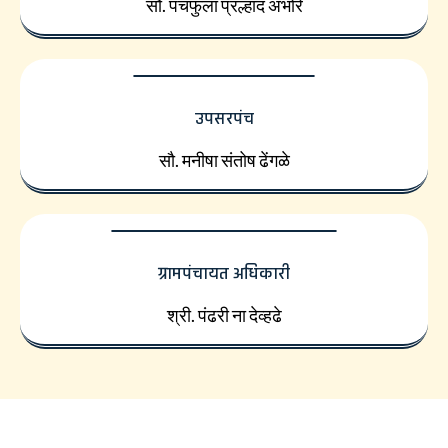
सौ. पंचफुला प्रल्हाद अंभोरे
उपसरपंच
सौ. मनीषा संतोष ढेंगळे
ग्रामपंचायत अधिकारी
श्री. पंढरी ना देव्हढे