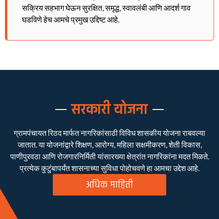
सक्रिय सहभाग घेऊन सुरक्षित, समृद्ध, स्वावलंबी आणि आदर्श गाव
घडविणे हेच आमचे प्रमुख उद्दिष्ट आहे.
सरकारी योजना
ग्रामपंचायत रिठद मार्फत नागरिकांसाठी विविध शासकीय योजना राबवल्या
जातात. या योजनांद्वारे शिक्षण, आरोग्य, महिला सक्षमीकरण, शेती विकास,
पाणीपुरवठा आणि रोजगारनिर्मिती यांसारख्या क्षेत्रांत नागरिकांना मदत मिळते.
प्रत्येक कुटुंबापर्यंत शासनाच्या सुविधा पोहोचवणे हा आमचा उद्देश आहे.
अधिक माहिती