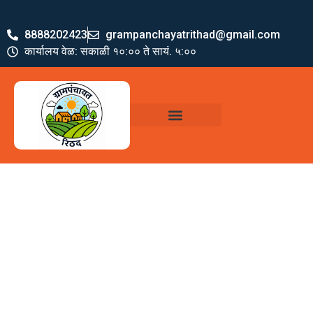
8888202423
grampanchayatrithad@gmail.com
कार्यालय वेळ: सकाळी १०:०० ते सायं. ५:००
ग्रामपंचायत पदाधिकारी
योजना व अभियाने
जमा खर्च पत्रक
ग्रामपंचायत कार्यालय,
रिठद