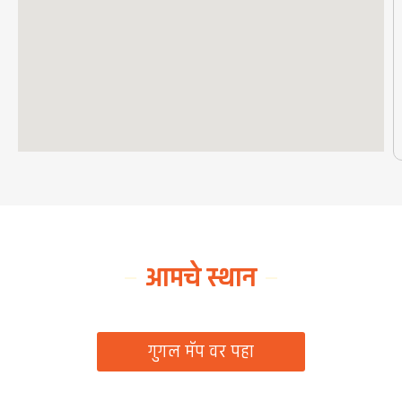
आमचे स्थान
ग्रामपंचायत कार्यालय, रिठद, ता. रिसोड, जि. वाशिम
गुगल मॅप वर पहा