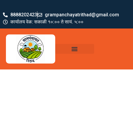
8888202423
grampanchayatrithad@gmail.com
कार्यालय वेळ: सकाळी १०:०० ते सायं. ५:००
ग्रामपंचायत पदाधिकारी
योजना व अभियाने
जमा खर्च पत्रक
ग्रामपंचायत कार्यालय,
रिठद