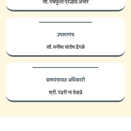
सौ. पंचफुला प्रल्हाद अंभोरे
उपसरपंच
सौ. मनीषा संतोष ढेंगळे
ग्रामपंचायत अधिकारी
श्री. पंढरी ना देव्हढे