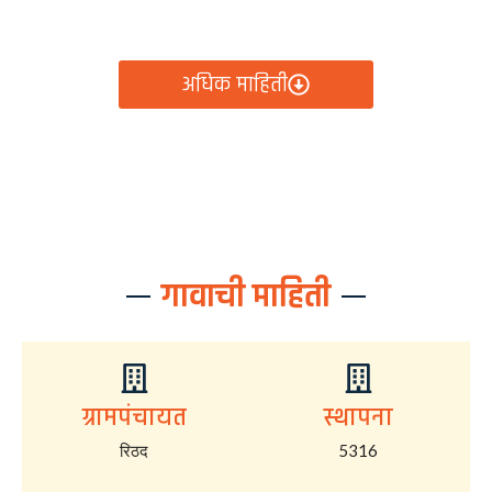
आता रिठद ग्रामपंचायतीचे सर्व निर्णय, विकास कामे, शासकीय
योजना आणि नागरिक सेवा — सर्व काही एका क्लिकवर उपलब्ध!
अधिक माहिती
गावाची माहिती
ग्रामपंचायत
स्थापना
रिठद
5316