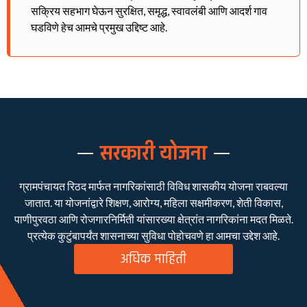
सक्रिय सहभाग घेऊन सुरक्षित, समृद्ध, स्वावलंबी आणि आदर्श गाव
घडविणे हेच आमचे प्रमुख उद्दिष्ट आहे.
सरकारी योजना
ग्रामपंचायत रिठद मार्फत नागरिकांसाठी विविध शासकीय योजना राबवल्या
जातात. या योजनांद्वारे शिक्षण, आरोग्य, महिला सक्षमीकरण, शेती विकास,
पाणीपुरवठा आणि रोजगारनिर्मिती यांसारख्या क्षेत्रांत नागरिकांना मदत मिळते.
प्रत्येक कुटुंबापर्यंत शासनाच्या सुविधा पोहोचवणे हा आमचा उद्देश आहे.
अधिक माहिती