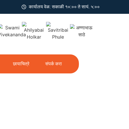
कार्यालय वेळ: सकाळी १०:०० ते सायं. ५:००
छायाचित्रे
संपर्क करा