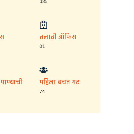
335
िस
तलाठी ऑफिस
01
 पाण्याची
महिला बचत गट
74