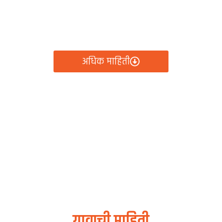
रामपंचायत कार्यालय, र
ायतीचे सर्व निर्णय, विकास कामे, शासकीय योजना आणि नागरिक से
क्लिकवर उपलब्ध!
अधिक माहिती
गावाची माहिती