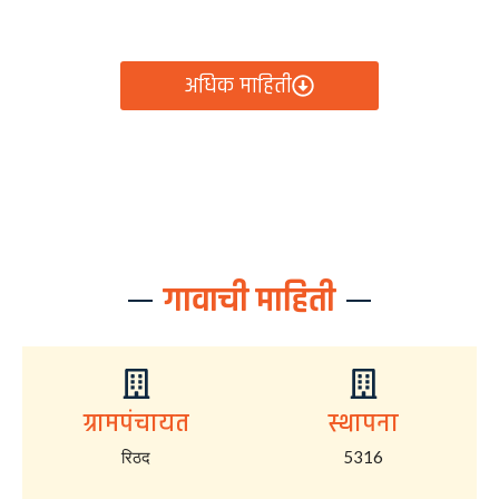
आता रिठद ग्रामपंचायतीचे सर्व निर्णय, विकास कामे, शासकीय
योजना आणि नागरिक सेवा — सर्व काही एका क्लिकवर उपलब्ध!
अधिक माहिती
गावाची माहिती
ग्रामपंचायत
स्थापना
रिठद
5316