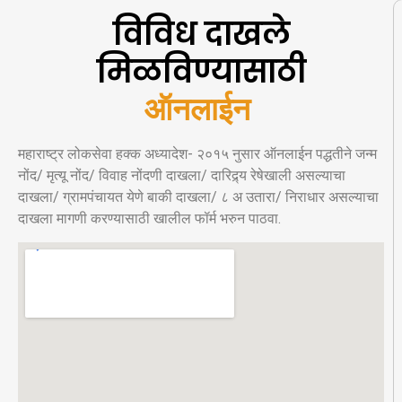
विविध दाखले
मिळविण्यासाठी
ऑ
न
ल
ई
न
अ
र
महाराष्ट्र लोकसेवा हक्क अध्यादेश- २०१५ नुसार ऑनलाईन पद्धतीने जन्म
नोंद/ मृत्यू नोंद/ विवाह नोंदणी दाखला/ दारिद्र्य रेषेखाली असल्याचा
दाखला/ ग्रामपंचायत येणे बाकी दाखला/ ८ अ उतारा/ निराधार असल्याचा
दाखला मागणी करण्यासाठी खालील फॉर्म भरुन पाठवा.