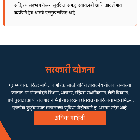
सक्रिय सहभाग घेऊन सुरक्षित, समृद्ध, स्वावलंबी आणि आदर्श गाव
घडविणे हेच आमचे प्रमुख उद्दिष्ट आहे.
सरकारी योजना
ग्रामपंचायत रिठद मार्फत नागरिकांसाठी विविध शासकीय योजना राबवल्या
जातात. या योजनांद्वारे शिक्षण, आरोग्य, महिला सक्षमीकरण, शेती विकास,
पाणीपुरवठा आणि रोजगारनिर्मिती यांसारख्या क्षेत्रांत नागरिकांना मदत मिळते.
प्रत्येक कुटुंबापर्यंत शासनाच्या सुविधा पोहोचवणे हा आमचा उद्देश आहे.
अधिक माहिती