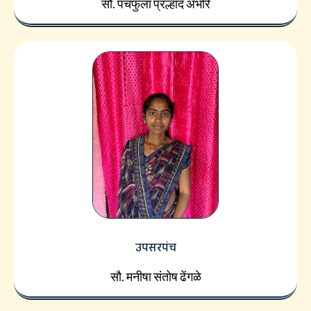
सौ. पंचफुला प्रल्हाद अंभोरे
उपसरपंच
सौ. मनीषा संतोष ढेंगळे