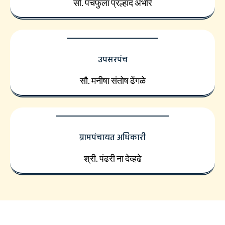
सौ. पंचफुला प्रल्हाद अंभोरे
उपसरपंच
सौ. मनीषा संतोष ढेंगळे
ग्रामपंचायत अधिकारी
श्री. पंढरी ना देव्हढे