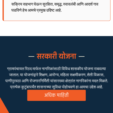
सक्रिय सहभाग घेऊन सुरक्षित, समृद्ध, स्वावलंबी आणि आदर्श गाव
घडविणे हेच आमचे प्रमुख उद्दिष्ट आहे.
सरकारी योजना
ग्रामपंचायत रिठद मार्फत नागरिकांसाठी विविध शासकीय योजना राबवल्या
जातात. या योजनांद्वारे शिक्षण, आरोग्य, महिला सक्षमीकरण, शेती विकास,
पाणीपुरवठा आणि रोजगारनिर्मिती यांसारख्या क्षेत्रांत नागरिकांना मदत मिळते.
प्रत्येक कुटुंबापर्यंत शासनाच्या सुविधा पोहोचवणे हा आमचा उद्देश आहे.
अधिक माहिती