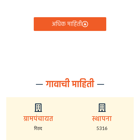
आता रिठद ग्रामपंचायतीचे सर्व निर्णय, विकास कामे, शासकीय
योजना आणि नागरिक सेवा — सर्व काही एका क्लिकवर उपलब्ध!
अधिक माहिती
गावाची माहिती
ग्रामपंचायत
स्थापना
रिठद
5316