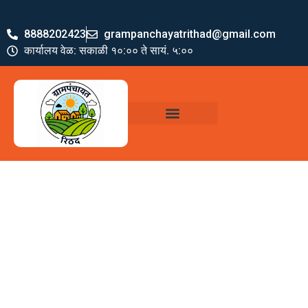
8888202423
grampanchayatrithad@gmail.com
कार्यालय वेळ: सकाळी १०:०० ते सायं. ५:००
ग्रामपंचायत पदाधिकारी
योजना व अभियाने
जमा खर्च पत्रक
ग्रामपंचायत कार्यालय,
रिठद