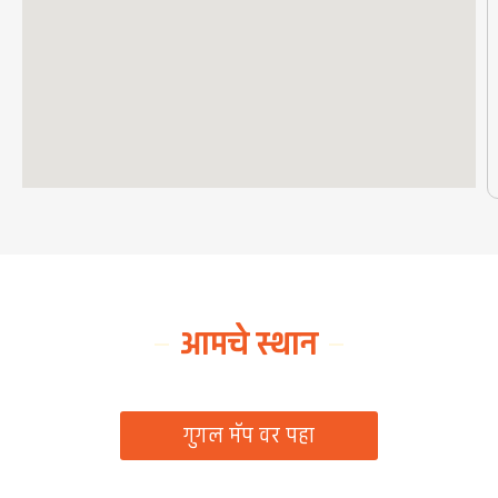
आमचे स्थान
ग्रामपंचायत कार्यालय, रिठद, ता. रिसोड, जि. वाशिम
गुगल मॅप वर पहा