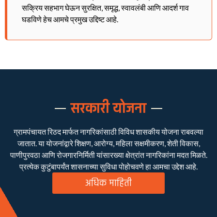
सक्रिय सहभाग घेऊन सुरक्षित, समृद्ध, स्वावलंबी आणि आदर्श गाव
घडविणे हेच आमचे प्रमुख उद्दिष्ट आहे.
सरकारी योजना
ग्रामपंचायत रिठद मार्फत नागरिकांसाठी विविध शासकीय योजना राबवल्या
जातात. या योजनांद्वारे शिक्षण, आरोग्य, महिला सक्षमीकरण, शेती विकास,
पाणीपुरवठा आणि रोजगारनिर्मिती यांसारख्या क्षेत्रांत नागरिकांना मदत मिळते.
प्रत्येक कुटुंबापर्यंत शासनाच्या सुविधा पोहोचवणे हा आमचा उद्देश आहे.
अधिक माहिती