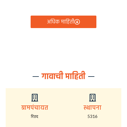
आता रिठद ग्रामपंचायतीचे सर्व निर्णय, विकास कामे, शासकीय
योजना आणि नागरिक सेवा — सर्व काही एका क्लिकवर उपलब्ध!
अधिक माहिती
गावाची माहिती
ग्रामपंचायत
स्थापना
रिठद
5316