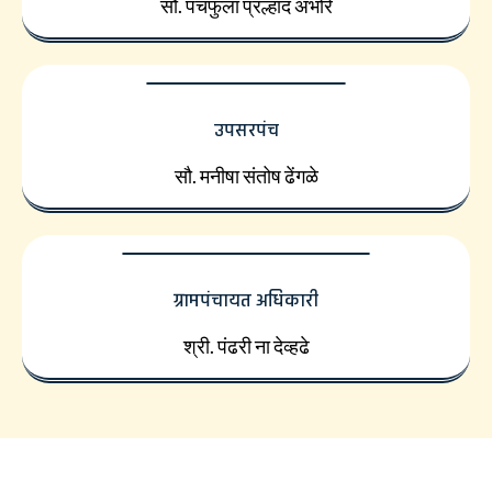
सौ. पंचफुला प्रल्हाद अंभोरे
उपसरपंच
सौ. मनीषा संतोष ढेंगळे
ग्रामपंचायत अधिकारी
श्री. पंढरी ना देव्हढे