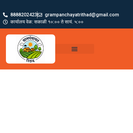
8888202423
grampanchayatrithad@gmail.com
कार्यालय वेळ: सकाळी १०:०० ते सायं. ५:००
ग्रामपंचायत पदाधिकारी
योजना व अभियाने
जमा खर्च पत्रक
ग्रामपंचायत कार्यालय,
रिठद