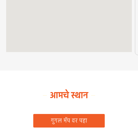
आमचे स्थान
ग्रामपंचायत कार्यालय, रिठद, ता. रिसोड, जि. वाशिम
गुगल मॅप वर पहा