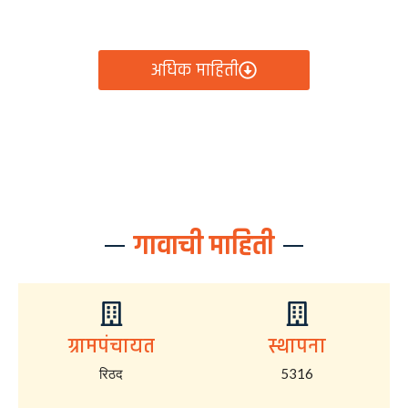
आता रिठद ग्रामपंचायतीचे सर्व निर्णय, विकास कामे, शासकीय
योजना आणि नागरिक सेवा — सर्व काही एका क्लिकवर उपलब्ध!
अधिक माहिती
गावाची माहिती
ग्रामपंचायत
स्थापना
रिठद
5316