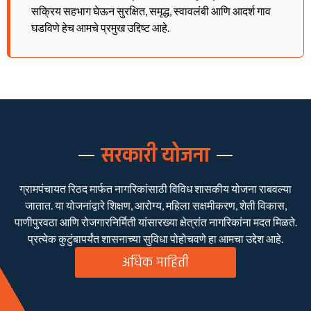
सक्रिय सहभाग घेऊन सुरक्षित, समृद्ध, स्वावलंबी आणि आदर्श गाव
घडविणे हेच आमचे प्रमुख उद्दिष्ट आहे.
सरकारी योजना
ग्रामपंचायत रिठद मार्फत नागरिकांसाठी विविध शासकीय योजना राबवल्या
जातात. या योजनांद्वारे शिक्षण, आरोग्य, महिला सक्षमीकरण, शेती विकास,
पाणीपुरवठा आणि रोजगारनिर्मिती यांसारख्या क्षेत्रांत नागरिकांना मदत मिळते.
प्रत्येक कुटुंबापर्यंत शासनाच्या सुविधा पोहोचवणे हा आमचा उद्देश आहे.
अधिक माहिती