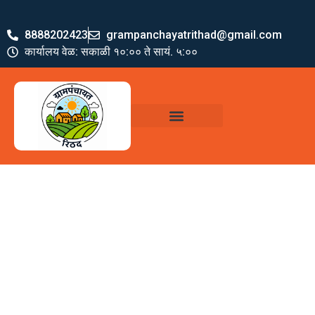
8888202423
grampanchayatrithad@gmail.com
कार्यालय वेळ: सकाळी १०:०० ते सायं. ५:००
ग्रामपंचायत पदाधिकारी
योजना व अभियाने
जमा खर्च पत्रक
ग्रामपंचायत कार्यालय,
रिठद