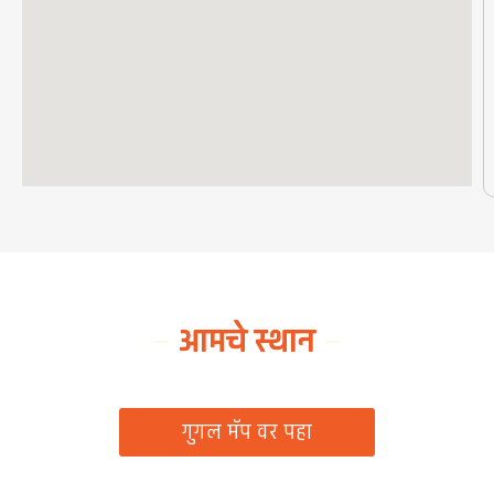
आमचे स्थान
ग्रामपंचायत कार्यालय, रिठद, ता. रिसोड, जि. वाशिम
गुगल मॅप वर पहा