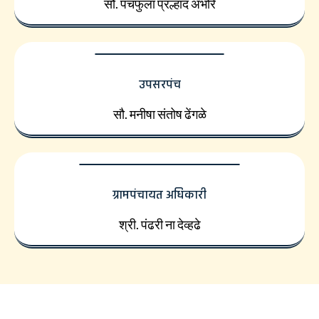
सौ. पंचफुला प्रल्हाद अंभोरे
उपसरपंच
सौ. मनीषा संतोष ढेंगळे
ग्रामपंचायत अधिकारी
श्री. पंढरी ना देव्हढे