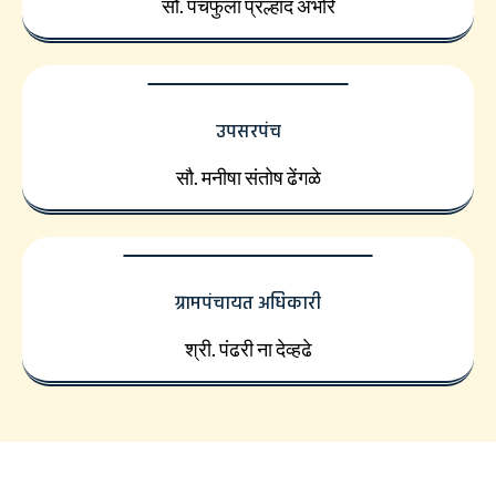
सौ. पंचफुला प्रल्हाद अंभोरे
उपसरपंच
सौ. मनीषा संतोष ढेंगळे
ग्रामपंचायत अधिकारी
श्री. पंढरी ना देव्हढे