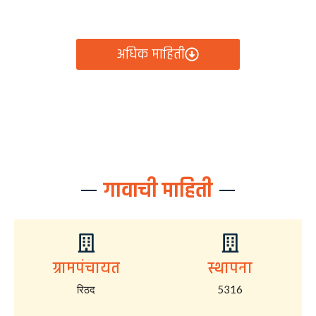
आता रिठद ग्रामपंचायतीचे सर्व निर्णय, विकास कामे, शासकीय
योजना आणि नागरिक सेवा — सर्व काही एका क्लिकवर उपलब्ध!
अधिक माहिती
गावाची माहिती
ग्रामपंचायत
स्थापना
रिठद
5316