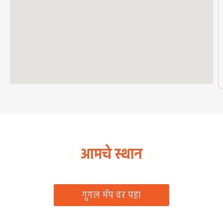
आमचे स्थान
ग्रामपंचायत कार्यालय, रिठद, ता. रिसोड, जि. वाशिम
गुगल मॅप वर पहा