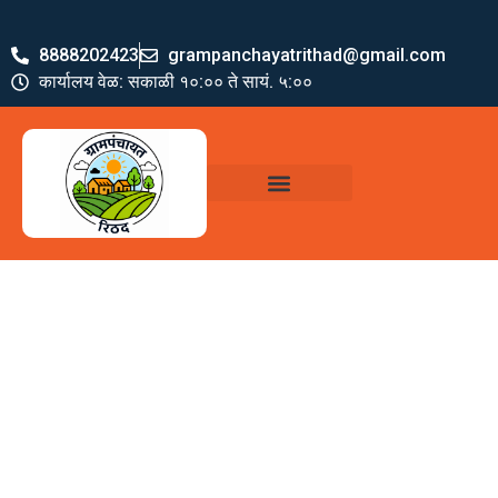
8888202423
grampanchayatrithad@gmail.com
कार्यालय वेळ: सकाळी १०:०० ते सायं. ५:००
ग्रामपंचायत पदाधिकारी
योजना व अभियाने
जमा खर्च पत्रक
ग्रामपंचायत कार्यालय,
रिठद