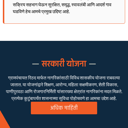
सक्रिय सहभाग घेऊन सुरक्षित, समृद्ध, स्वावलंबी आणि आदर्श गाव
घडविणे हेच आमचे प्रमुख उद्दिष्ट आहे.
सरकारी योजना
ग्रामपंचायत रिठद मार्फत नागरिकांसाठी विविध शासकीय योजना राबवल्या
जातात. या योजनांद्वारे शिक्षण, आरोग्य, महिला सक्षमीकरण, शेती विकास,
पाणीपुरवठा आणि रोजगारनिर्मिती यांसारख्या क्षेत्रांत नागरिकांना मदत मिळते.
प्रत्येक कुटुंबापर्यंत शासनाच्या सुविधा पोहोचवणे हा आमचा उद्देश आहे.
अधिक माहिती