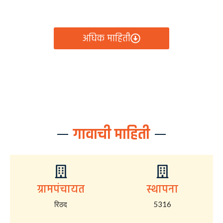
आता रिठद ग्रामपंचायतीचे सर्व निर्णय, विकास कामे, शासकीय
योजना आणि नागरिक सेवा — सर्व काही एका क्लिकवर उपलब्ध!
अधिक माहिती
गावाची माहिती
ग्रामपंचायत
स्थापना
रिठद
5316