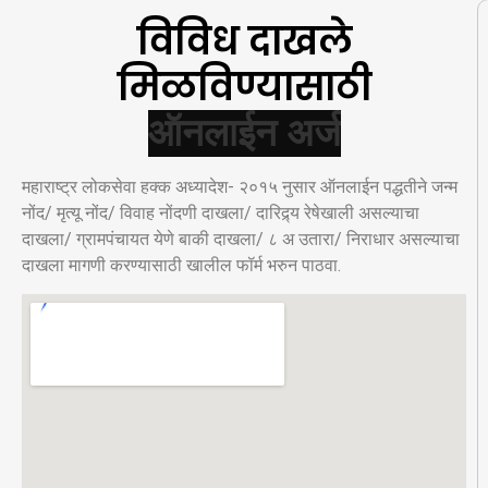
विविध दाखले
मिळविण्यासाठी
महाराष्ट्र लोकसेवा हक्क अध्यादेश- २०१५ नुसार ऑनलाईन पद्धतीने जन्म
नोंद/ मृत्यू नोंद/ विवाह नोंदणी दाखला/ दारिद्र्य रेषेखाली असल्याचा
दाखला/ ग्रामपंचायत येणे बाकी दाखला/ ८ अ उतारा/ निराधार असल्याचा
दाखला मागणी करण्यासाठी खालील फॉर्म भरुन पाठवा.