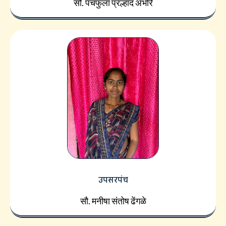
सौ. पंचफुला प्रल्हाद अंभोरे
उपसरपंच
सौ. मनीषा संतोष ढेंगळे