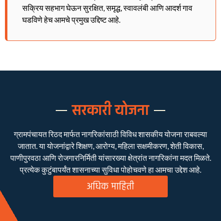
सक्रिय सहभाग घेऊन सुरक्षित, समृद्ध, स्वावलंबी आणि आदर्श गाव
घडविणे हेच आमचे प्रमुख उद्दिष्ट आहे.
सरकारी योजना
ग्रामपंचायत रिठद मार्फत नागरिकांसाठी विविध शासकीय योजना राबवल्या
जातात. या योजनांद्वारे शिक्षण, आरोग्य, महिला सक्षमीकरण, शेती विकास,
पाणीपुरवठा आणि रोजगारनिर्मिती यांसारख्या क्षेत्रांत नागरिकांना मदत मिळते.
प्रत्येक कुटुंबापर्यंत शासनाच्या सुविधा पोहोचवणे हा आमचा उद्देश आहे.
अधिक माहिती