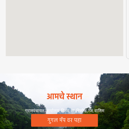
आमचे स्थान
ग्रामपंचायत कार्यालय, रिठद, ता. रिसोड, जि. वाशिम
गुगल मॅप वर पहा