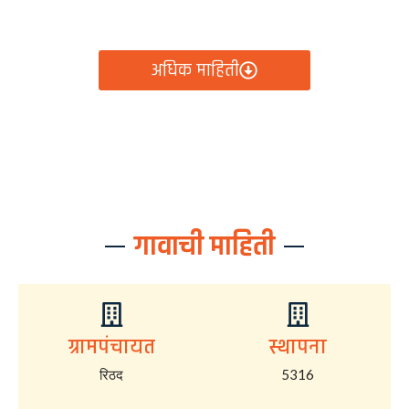
आता रिठद ग्रामपंचायतीचे सर्व निर्णय, विकास कामे, शासकीय
योजना आणि नागरिक सेवा — सर्व काही एका क्लिकवर उपलब्ध!
अधिक माहिती
गावाची माहिती
ग्रामपंचायत
स्थापना
रिठद
5316