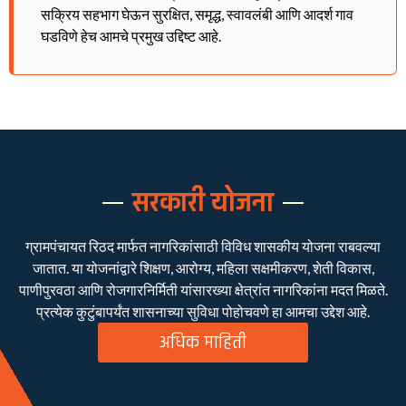
सक्रिय सहभाग घेऊन सुरक्षित, समृद्ध, स्वावलंबी आणि आदर्श गाव
घडविणे हेच आमचे प्रमुख उद्दिष्ट आहे.
सरकारी योजना
ग्रामपंचायत रिठद मार्फत नागरिकांसाठी विविध शासकीय योजना राबवल्या
जातात. या योजनांद्वारे शिक्षण, आरोग्य, महिला सक्षमीकरण, शेती विकास,
पाणीपुरवठा आणि रोजगारनिर्मिती यांसारख्या क्षेत्रांत नागरिकांना मदत मिळते.
प्रत्येक कुटुंबापर्यंत शासनाच्या सुविधा पोहोचवणे हा आमचा उद्देश आहे.
अधिक माहिती