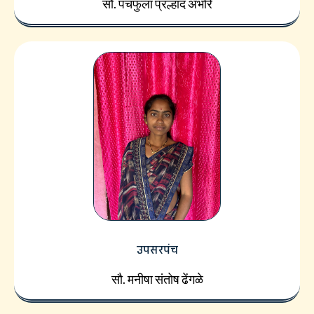
सौ. पंचफुला प्रल्हाद अंभोरे
उपसरपंच
सौ. मनीषा संतोष ढेंगळे