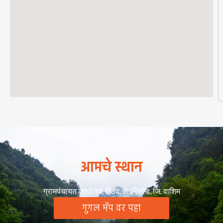
आमचे स्थान
ग्रामपंचायत कार्यालय, रिठद, ता. रिसोड, जि. वाशिम
गुगल मॅप वर पहा