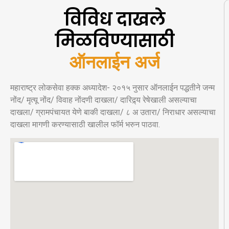
विविध दाखले
मिळविण्यासाठी
ऑ
न
ल
ई
न
अ
र
महाराष्ट्र लोकसेवा हक्क अध्यादेश- २०१५ नुसार ऑनलाईन पद्धतीने जन्म
नोंद/ मृत्यू नोंद/ विवाह नोंदणी दाखला/ दारिद्र्य रेषेखाली असल्याचा
दाखला/ ग्रामपंचायत येणे बाकी दाखला/ ८ अ उतारा/ निराधार असल्याचा
दाखला मागणी करण्यासाठी खालील फॉर्म भरुन पाठवा.